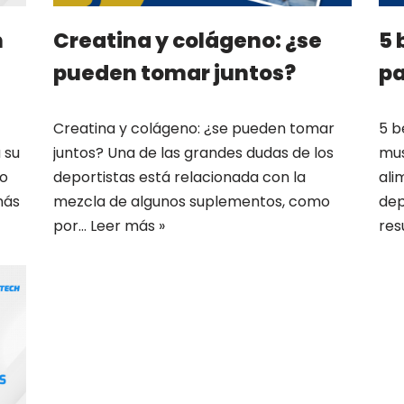
n
Creatina y colágeno: ¿se
5 
pueden tomar juntos?
pa
Creatina y colágeno: ¿se pueden tomar
5 b
 su
juntos? Una de las grandes dudas de los
mus
to
deportistas está relacionada con la
ali
más
mezcla de algunos suplementos, como
dep
por…
Leer más »
res