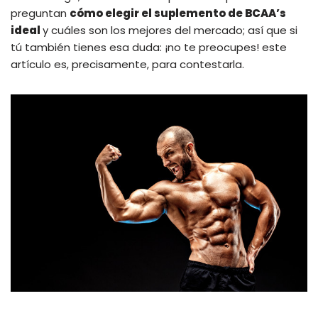
preguntan
cómo elegir el suplemento de BCAA’s
ideal
y cuáles son los mejores del mercado; así que si
tú también tienes esa duda: ¡no te preocupes! este
artículo es, precisamente, para contestarla.