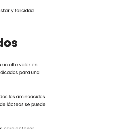
tar y felicidad
dos
 un alto valor en
indicados para una
dos los aminoácidos
o de lácteos se puede
es para obtener