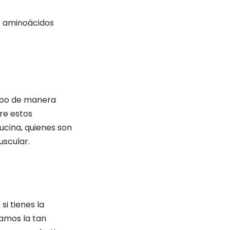
s: aminoácidos
rpo de manera
tre estos
ucina, quienes son
uscular.
i tienes la
amos la tan