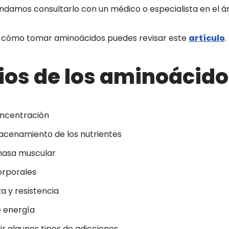
damos consultarlo con un médico o especialista en el á
 cómo tomar aminoácidos puedes revisar este
artículo
.
ios de los aminoácid
ncentración
acenamiento de los nutrientes
 masa muscular
orporales
a y resistencia
e energía
r algunos tipos de adicciones