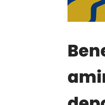
Bene
ami
depo