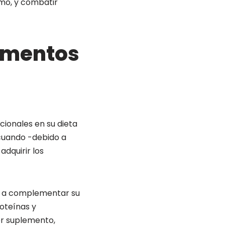
smo, y combatir
ementos
cionales en su dieta
 cuando -debido a
adquirir los
s a complementar su
roteínas y
er suplemento,