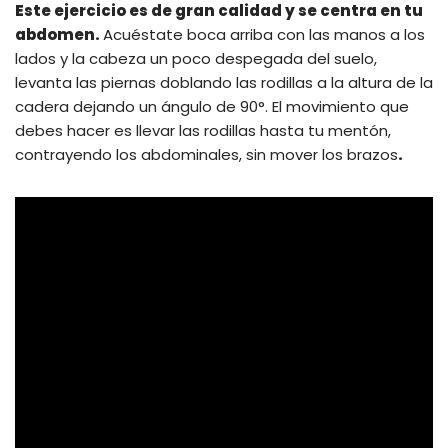
Este ejercicio es de gran calidad y se centra en tu
abdomen.
Acuéstate boca arriba con las manos a los
lados y la cabeza un poco despegada del suelo,
levanta las piernas doblando las rodillas a la altura de la
cadera dejando un ángulo de 90°. El movimiento que
debes hacer es llevar las rodillas hasta tu mentón,
contrayendo los abdominales, sin mover los brazos
.