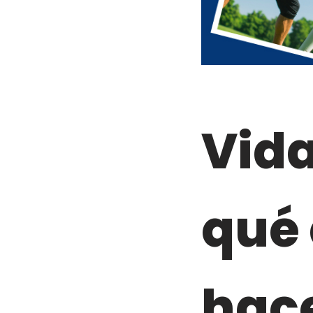
Vida
qué 
hace