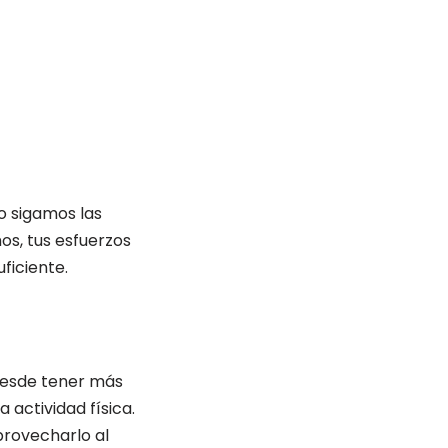
o sigamos las
s, tus esfuerzos
ficiente.
 desde tener más
 actividad física.
provecharlo al