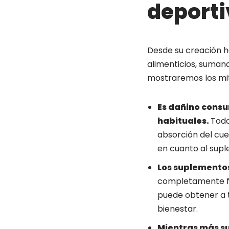
deporti
Desde su creación h
alimenticios, suman
mostraremos los mit
Es dañino consu
habituales.
Todo
absorción del cue
en cuanto al supl
Los suplementos
completamente fal
puede obtener a t
bienestar.
Mientras más s