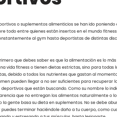
ortivos o suplementos alimenticios se han ido poniendo
re todo entre quienes están insertos en el mundo fitness
stantemente al gym hasta deportistas de distintas discip
rimero que debes saber es que la alimentación es lo más
na vida fitness o tienen dietas estrictas, sino para todas 
tas, debido a todos los nutrientes que gastan al momento
men pueden llegar a no ser suficientes para recuperar l
os deportivos que están buscando. Como su nombre lo ind
carencia que no entregan los alimentos naturalmente o lo
o la gente basa su dieta en suplementos. No se debe abus
y puedes terminar haciéndole daño a tu cuerpo, como cu
ando y estresando a tus músculos, hasta lesionarte.