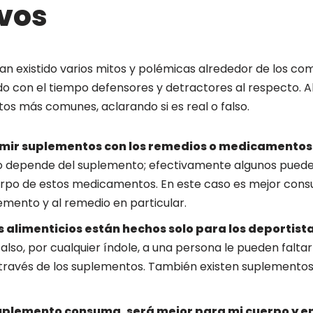
vos
an existido varios mitos y polémicas alrededor de los c
do con el tiempo defensores y detractores al respecto. A
os más comunes, aclarando si es real o falso.
mir suplementos con los remedios o medicamentos 
 depende del suplemento; efectivamente algunos puede
rpo de estos medicamentos. En este caso es mejor consul
emento y al remedio en particular.
 alimenticios están hechos solo para los deportist
so, por cualquier índole, a una persona le pueden faltar
ravés de los suplementos. También existen suplementos 
uplemento consuma, será mejor para mi cuerpo y 