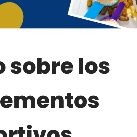
 sobre los
lementos
rtivos