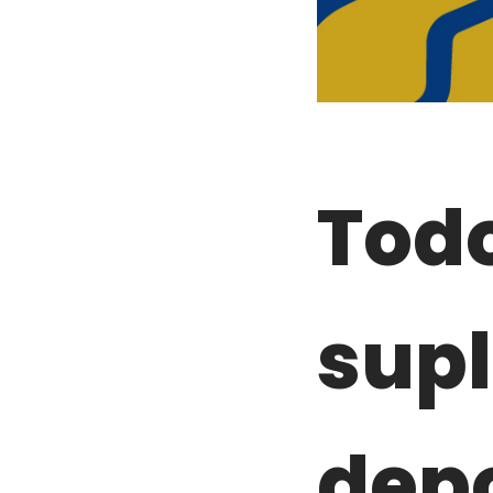
Todo
sup
depo