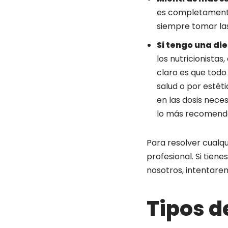
es completamente 
siempre tomar las
Si tengo una di
los nutricionistas,
claro es que todo
salud o por estét
en las dosis nece
lo más recomend
Para resolver cualqu
profesional. Si tie
nosotros, intentare
Tipos d