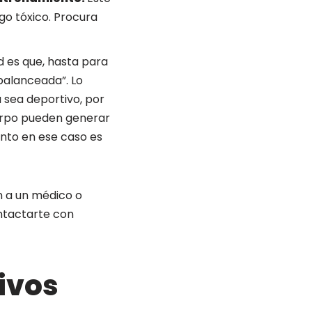
go tóxico. Procura
d es que, hasta para
a balanceada”. Lo
 sea deportivo, por
cuerpo pueden generar
ento en ese caso es
n a un médico o
ontactarte con
ivos