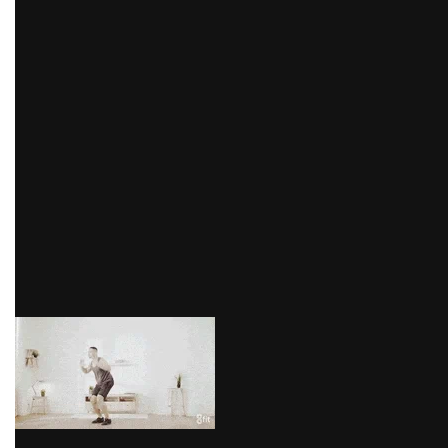
perder la calidad del entreno. En este ejercicio
trabajarás todo tu organismo, ya que la energía se
distribuye por todos los músculos, exigiéndole al
máximo a tu corazón y pulmones.
Para hacerlo lo primero que debes hacer es agacharte,
flexionando las rodillas y colocando sobre la superficie
ambas manos, a la altura de tus hombros. Luego, lleva
tus pies hacia atrás para quedar en posición de
plancha, realiza una flexión o push-up y vuelve a la
posición inicial. Puedes terminar tu ejercicio con un
salto.
via GIPHY
3) Plancha
Este ejercicio consiste en mantener tu cuerpo erguido