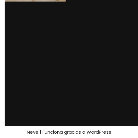
Recuerda hidratarte bien e ir bajando la intensidad de
tu entrenamiento de manera paulatina una vez que lo
vayas a finalizar; esto lo puedes hacer con un trote
pasivo. Una vez que pares estira todos tus músculos
(para más información puedes leer el artículo “¿Qué
hacer post-entrenamiento?” disponible en nuestro
blog).
Puedes buscar más ejercicios de entrenamiento
funcional en este enlace:
Mhunters:
https://mhunters.com/es/blog/ejercicios-
funcionales-en-casa/
Neve
| Funciona gracias a
WordPress