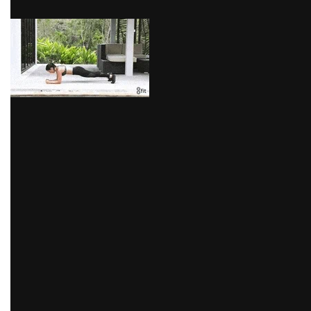
via GIPHY
4) Escalador (mountain climber)
Este ejercicio te subirá las pulsaciones rápidamente,
exigiéndole al máximo a tu organismo
cardiorrespiratorio, mostrándote tus puntos débiles.
Este movimiento te entregará mayor agilidad y
resistencia para los quehaceres del día a día o tus
competencias deportivas.
El movimiento es extremadamente rápido e intenso,
debes apoyar tus 2 manos al suelo y flexionar una
pierna hacia adelante y la otra estirada hacia atrás,
rotando su posición sucesivamente. Verifica que tronco
y brazos estén siempre bien estirados.