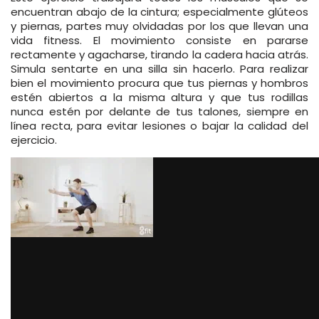
encuentran abajo de la cintura; especialmente glúteos
y piernas, partes muy olvidadas por los que llevan una
vida fitness. El movimiento consiste en pararse
rectamente y agacharse, tirando la cadera hacia atrás.
Simula sentarte en una silla sin hacerlo. Para realizar
bien el movimiento procura que tus piernas y hombros
estén abiertos a la misma altura y que tus rodillas
nunca estén por delante de tus talones, siempre en
línea recta, para evitar lesiones o bajar la calidad del
ejercicio.
via GIPHY
2) Burpee
Este tipo de ejercicio es ideal para trabajar tu sistema
cardiovascular y resistencia; desarrollando y activando
varios músculos a la vez. Es ideal para cuando tengas
poco tiempo y quieras entrenar todo el cuerpo sin