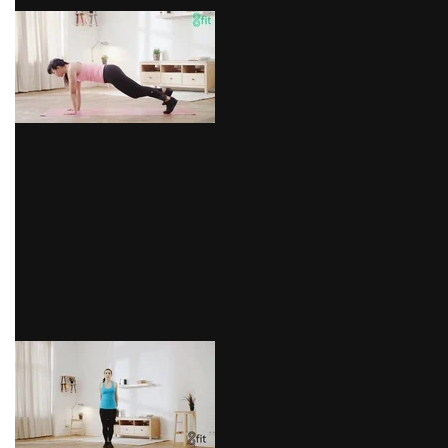
via GIPHY
5) Salto estrella
Este ejercicio puede llegar a ser muy entretenido, como
cuando saltábamos como locos cuando éramos niños.
Este movimiento acelera tus impulsos por lo que, una
vez más, le exige a full a tu sistema cardiovascular;
también mejora tu postura. Para realizar bien este
ejercicio debes mantener todas tus partes exteriores
bien estiradas durante el salto, ten cuidado y
amortigua bien tu caída. Hazlo y diviértete.
via GIPHY
Entremedio de cada ejercicio puedes trotar durante un
minuto para relajar el cuerpo un poco y no enfriarlo.