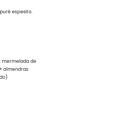
puré espesito.
a: mermelada de
 + almendras
ado)