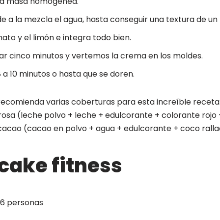
na masa homogénea.
 a la mezcla el agua, hasta conseguir una textura de un 
ato y el limón e integra todo bien.
ar cinco minutos y vertemos la crema en los moldes.
 a 10 minutos o hasta que se doren.
ecomienda varias coberturas para esta increíble recet
rosa (leche polvo + leche + edulcorante + colorante rojo
 cacao (cacao en polvo + agua + edulcorante + coco rall
ake fitness
6 personas