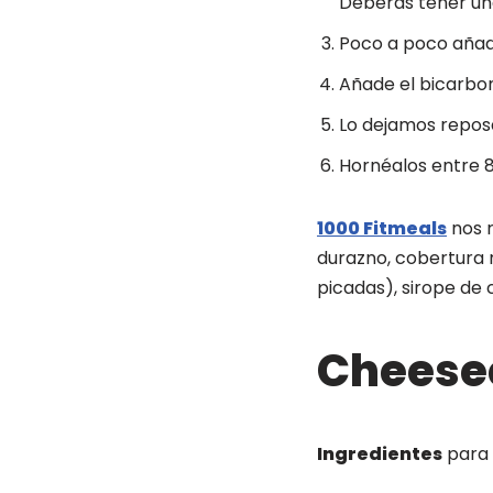
Deberás tener u
Poco a poco añade
Añade el bicarbon
Lo dejamos repos
Hornéalos entre 8
1000 Fitmeals
nos r
durazno, cobertura 
picadas), sirope de
Cheesec
Ingredientes
para 