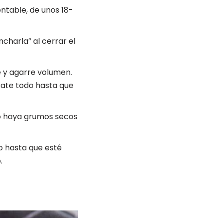
ntable, de unos 18-
charla” al cerrar el
e y agarre volumen.
. Bate todo hasta que
 no haya grumos secos
o hasta que esté
o.