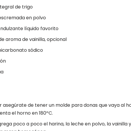
ntegral de trigo
descremada en polvo
ndulzante líquido favorito
e aroma de vainilla, opcional
bicarbonato sódico
món
ua
asegúrate de tener un molde para donas que vaya al horn
ienta el horno en 180ºC.
rega poco a poco el harina, la leche en polvo, la vainilla 