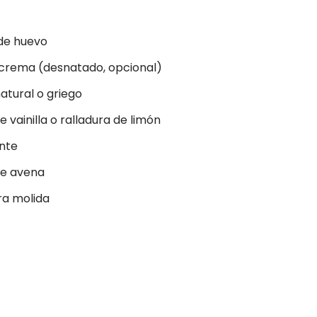
 de huevo
 crema (desnatado, opcional)
atural o griego
 vainilla o ralladura de limón
ante
de avena
ra molida