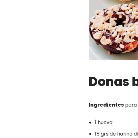
Donas b
Ingredientes
para 
1 huevo
15 grs de harina 