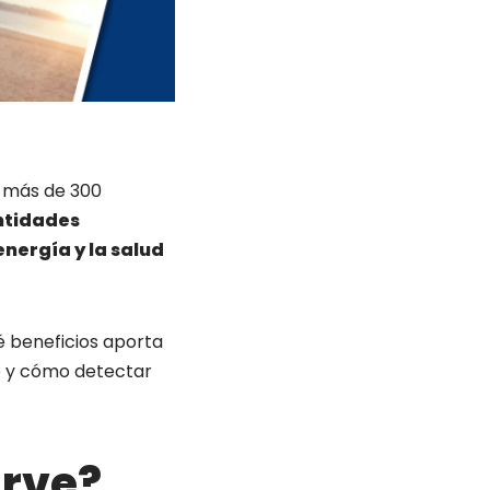
n más de 300
ntidades
energía y la salud
é beneficios aporta
lo y cómo detectar
irve?