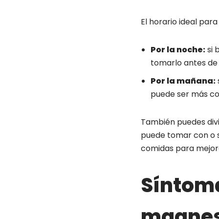
El horario ideal pa
Por la noche:
si 
tomarlo antes de 
Por la mañana:
puede ser más co
También puedes divid
puede tomar con o s
comidas para mejora
Síntoma
magnes