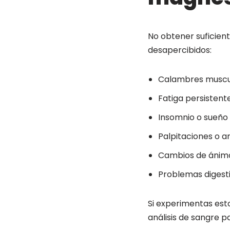
No obtener suficie
desapercibidos:
Calambres muscu
Fatiga persistent
Insomnio o sueño
Palpitaciones o a
Cambios de ánimo 
Problemas digest
Si experimentas esto
análisis de sangre p