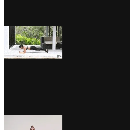
Levanta tu cuerpo haciendo una línea recta entre tu
cabeza y la punta de los pies
via GIPHY
4.- Saltos laterales o Jumping Jacks:
Este ejercicio consiste en saltos consecutivos,
cambiando la posición de las piernas y brazos. Para
hacerlo debemos pararnos con los pies juntos y los
brazos extendidos a lo largo del cuerpo. Luego, salta
con las piernas y los pies a los lados, mientras levantas
los brazos por encima de la cabeza. Repite este
movimiento varias veces.
via GIPHY