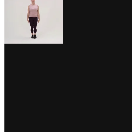
5.- Zancada o lounge:
Para hacer este ejercicio debemos apoyar nuestras
manos en la cintura y abrir los pies al ancho de los
hombros. Desde esta posición inicial debemos dar un
paso hacia adelante con un pie, y bajar haciendo un
ángulo de 90° con nuestra rodilla. Luego, volvemos a
subir y vamos a la posición inicial. Al finalizar el
movimiento lo repetimos con la otra pierna.