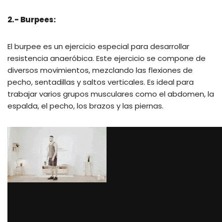
2.- Burpees:
El burpee es un ejercicio especial para desarrollar
resistencia anaeróbica. Este ejercicio se compone de
diversos movimientos, mezclando las flexiones de
pecho, sentadillas y saltos verticales. Es ideal para
trabajar varios grupos musculares como el abdomen, la
espalda, el pecho, los brazos y las piernas.
via GIPHY
3.- Plancha:
Este ejercicio es uno de los más completos y no puede
faltar en ninguna rutina de entrenamiento. Para hacerlo
debes acostarte boca abajo y apoyar los antebrazos
en el suelo, separados al ancho de los hombros.