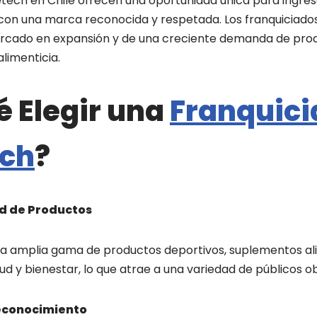
letech en Chile ofrecen una oportunidad única para ingre
 con una marca reconocida y respetada. Los franquiciados
ercado en expansión y de una creciente demanda de prod
limenticia.
é Elegir una
Franquici
ech
?
d de Productos
a amplia gama de productos deportivos, suplementos ali
d y bienestar, lo que atrae a una variedad de públicos ob
Reconocimiento