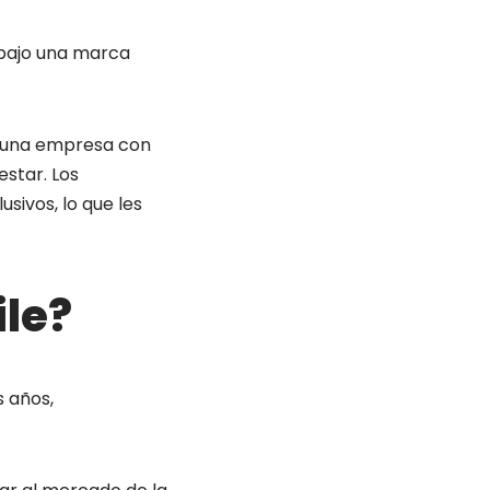
 bajo una marca
de una empresa con
star. Los
sivos, lo que les
ile?
s años,