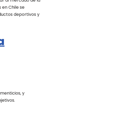
sar al mercado de la
 en Chile se
uctos deportivos y
a
menticios, y
jetivos.