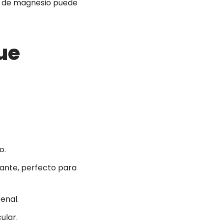
o de magnesio puede
ue
o.
mante, perfecto para
renal.
ular.