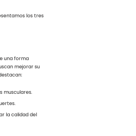
esentamos los tres
ce una forma
uscan mejorar su
 destacan:
s musculares.
uertes.
r la calidad del