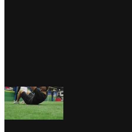
movimiento. Aquí es muy importante que tengas una
buena postura inicial ya que si lo ejecutas mal puedes
hacerte daño en la espalda y las cervicales.
Para hacer las abdominales lo primero que debes
hacer es acostarte “boca arriba”, preferiblemente
sobre una colchoneta o mat, y doblar las rodillas al
ancho de las caderas; apoya toda la espalda sobre el
suelo y relájate. Ahora, pon tus manos detrás del cuello
para proteger las cervicales y lleva tu pecho hacia las
rodillas. Repite este movimiento.
via GIPHY
Zancadas o lunges
Este es uno de los ejercicios más comunes y efectivos