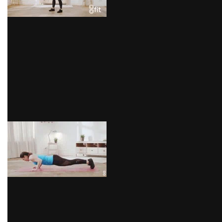
Acuéstate en el suelo (preferiblemente sobre una
colchoneta o mat) con el pecho hacia abajo. Ahora,
apoya las palmas de las manos a la altura de los
hombros y apoya las puntas de tus pies en el suelo;
una vez en esa posición sube y baja tu cuerpo en
plancha. Con este ejercicio trabajarás tus pectorales y
brazos.
via GIPHY
Abdominales
Seguro ya sabes cómo hacer estos ejercicios, pero
para evitar que te lesiones nos gustaría dejarte un
ejemplo de la manera correcta de ejecutar el