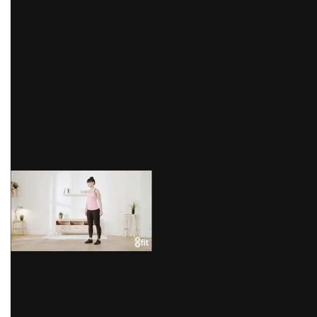
para trabajar las piernas y glúteos; además, te ayudan
a bajar de peso y puedes hacerlos en casa sin ningún
inconveniente. Para realizar los lunges sin lesionarnos
debemos colocarnos con los pies juntos, abiertos a la
altura de la cadera. Luego, daremos un paso hacia
adelante doblando las dos piernas hasta que la rodilla
de atrás casi toque el suelo y ambas rodillas estén
dobladas a 90 grados y vuelve al punto inicial. Repite
este movimiento con ambas piernas.
via GIPHY
Patada de glúteo
Para hacer este ejercicio solo debes colocarte con las
rodillas y las palmas de las manos apoyadas en el
suelo. Luego, “da una patada” subiendo una de las